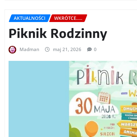
AKTUALNOŚCI
WKRÓTCE.....
Piknik Rodzinny
Madman
maj 21, 2026
0