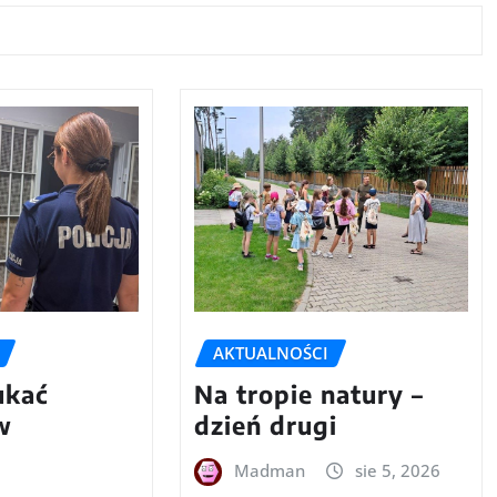
AKTUALNOŚCI
ukać
Na tropie natury –
w
dzień drugi
m
Madman
sie 5, 2026