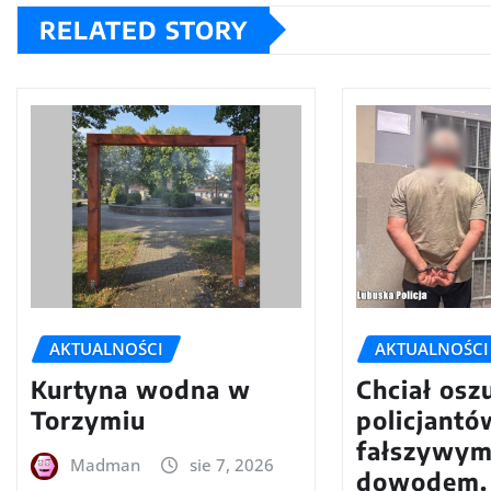
RELATED STORY
AKTUALNOŚCI
AKTUALNOŚCI
Kurtyna wodna w
Chciał osz
Torzymiu
policjantó
fałszywy
Madman
sie 7, 2026
dowodem.