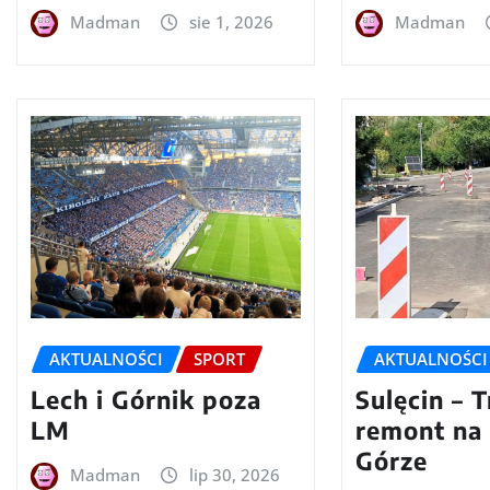
Madman
sie 1, 2026
Madman
AKTUALNOŚCI
SPORT
AKTUALNOŚCI
Lech i Górnik poza
Sulęcin – 
LM
remont na
Górze
Madman
lip 30, 2026