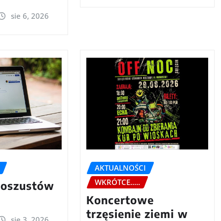
sie 6, 2026
AKTUALNOŚCI
WKRÓTCE.....
 oszustów
Koncertowe
trzęsienie ziemi w
sie 3, 2026