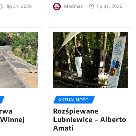
lip 31, 2026
Madman
lip 31, 2026
AKTUALNOŚCI
Trwa
Rozśpiewane
 Winnej
Lubniewice – Alberto
Amati