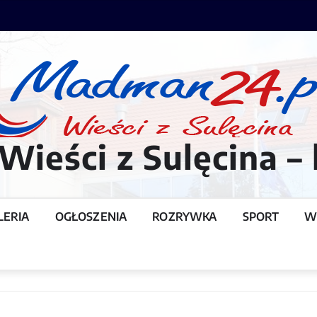
ieści z Sulęcina – 
LERIA
OGŁOSZENIA
ROZRYWKA
SPORT
W
T