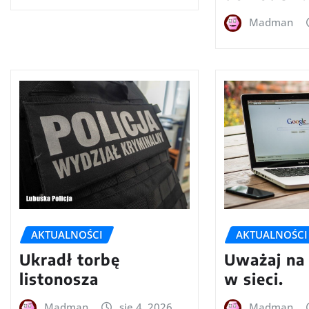
Madman
AKTUALNOŚCI
AKTUALNOŚCI
Ukradł torbę
Uważaj na
listonosza
w sieci.
Madman
sie 4, 2026
Madman