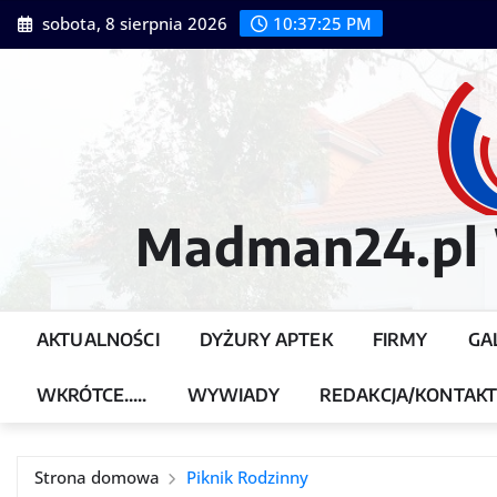
Przejdź
sobota, 8 sierpnia 2026
10:37:27 PM
do
treści
Madman24.pl W
AKTUALNOŚCI
DYŻURY APTEK
FIRMY
GA
WKRÓTCE…..
WYWIADY
REDAKCJA/KONTAK
Strona domowa
Piknik Rodzinny