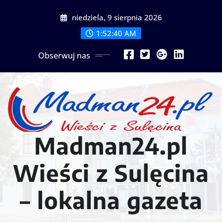
Przejdź
niedziela, 9 sierpnia 2026
do
treści
1:52:42 AM
Obserwuj nas
Madman24.pl
Wieści z Sulęcina
– lokalna gazeta