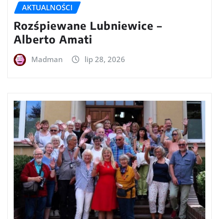
AKTUALNOŚCI
Rozśpiewane Lubniewice –
Alberto Amati
Madman
lip 28, 2026