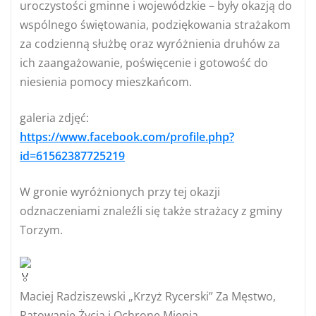
uroczystości gminne i wojewódzkie – były okazją do
wspólnego świętowania, podziękowania strażakom
za codzienną służbę oraz wyróżnienia druhów za
ich zaangażowanie, poświęcenie i gotowość do
niesienia pomocy mieszkańcom.
galeria zdjęć:
https://www.facebook.com/profile.php?
id=61562387725219
W gronie wyróżnionych przy tej okazji
odznaczeniami znaleźli się także strażacy z gminy
Torzym.
Maciej Radziszewski „Krzyż Rycerski” Za Męstwo,
Ratowanie Życia i Ochronę Mienia,