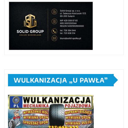
WULKANIZACJA „U PAWŁA”