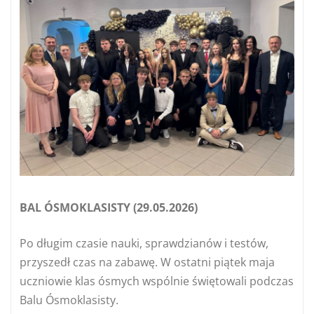
BAL ÓSMOKLASISTY (29.05.2026)
Po długim czasie nauki, sprawdzianów i testów,
przyszedł czas na zabawę. W ostatni piątek maja
uczniowie klas ósmych wspólnie świętowali podczas
Balu Ósmoklasisty.