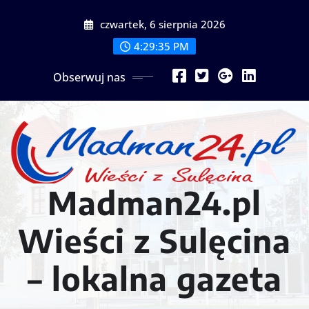
Przejdź
czwartek, 6 sierpnia 2026
do
treści
4:29:37 PM
Obserwuj nas
Madman24.pl
Wieści z Sulęcina
– lokalna gazeta