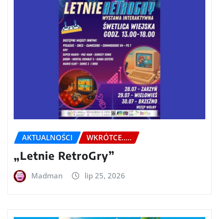
AKTUALNOŚCI
WKRÓTCE.....
„Letnie RetroGry”
Madman
lip 25, 2026