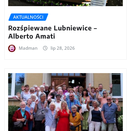
AKTUALNOŚCI
Rozśpiewane Lubniewice –
Alberto Amati
Madman
lip 28, 2026