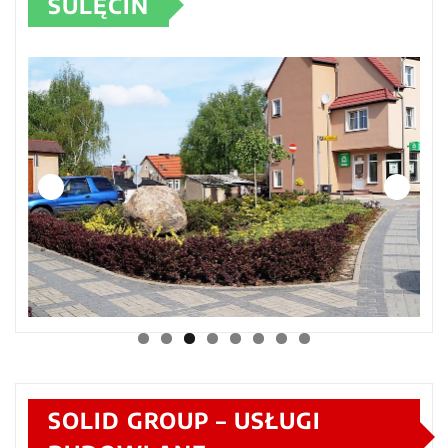
SULĘCIN
SOLID GROUP – USŁUGI