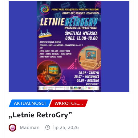
AKTUALNOŚCI
WKRÓTCE.....
„Letnie RetroGry”
Madman
lip 25, 2026