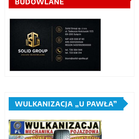
BUDOWLANE
WULKANIZACJA „U PAWŁA”