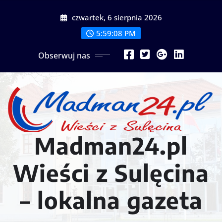
Przejdź
czwartek, 6 sierpnia 2026
do
treści
5:59:11 PM
Obserwuj nas
Madman24.pl
Wieści z Sulęcina
– lokalna gazeta