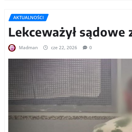
AKTUALNOŚCI
Lekceważył sądowe 
Madman
cze 22, 2026
0