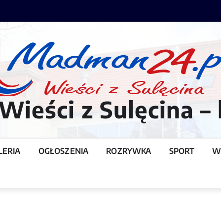
ieści z Sulęcina – 
LERIA
OGŁOSZENIA
ROZRYWKA
SPORT
W
T