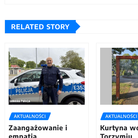
RELATED STORY
AKTUALNOŚCI
AKTUALNOŚCI
Zaangażowanie i
Kurtyna w
empatia
Torzymiu