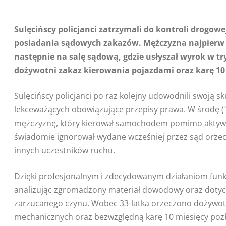
Sulęcińscy policjanci zatrzymali do kontroli drogo
posiadania sądowych zakazów. Mężczyzna najpierw t
następnie na salę sądową, gdzie usłyszał wyrok w t
dożywotni zakaz kierowania pojazdami oraz karę 10
Sulęcińscy policjanci po raz kolejny udowodnili swoją 
lekceważących obowiązujące przepisy prawa. W środę (1
mężczyznę, który kierował samochodem pomimo aktywn
świadomie ignorował wydane wcześniej przez sąd orzecz
innych uczestników ruchu.
Dzięki profesjonalnym i zdecydowanym działaniom funkc
analizując zgromadzony materiał dowodowy oraz doty
zarzucanego czynu. Wobec 33-latka orzeczono dożywot
mechanicznych oraz bezwzględną karę 10 miesięcy poz