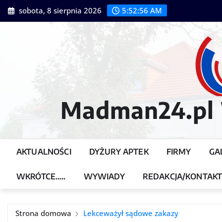
Przejdź
sobota, 8 sierpnia 2026
5:52:57 AM
do
treści
Madman24.pl W
AKTUALNOŚCI
DYŻURY APTEK
FIRMY
GA
WKRÓTCE…..
WYWIADY
REDAKCJA/KONTAK
Strona domowa
Lekceważył sądowe zakazy