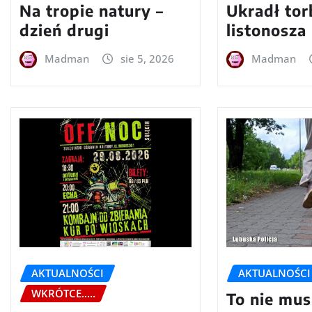
Na tropie natury –
Ukradł tor
dzień drugi
listonosza
Madman
sie 5, 2026
Madman
AKTUALNOŚCI
AKTUALNOŚCI
WKRÓTCE.....
To nie mus