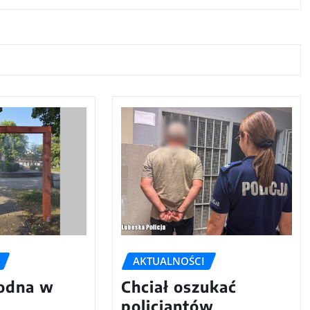
AKTUALNOŚCI
odna w
Chciał oszukać
policjantów