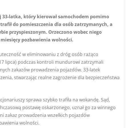
wej 33-latka, który kierował samochodem pomimo
rafił do pomieszczenia dla osób zatrzymanych, a
rybie przyspieszonym. Orzeczono wobec niego
 miesięcy pozbawienia wolności.
skuteczność w eliminowaniu z dróg osób rażąco
7 lipca) podczas kontroli mundurowi zatrzymali
ych zakazów prowadzenia pojazdów. 33-latek
enia, stwarzając realne zagrożenie dla bezpieczeństwa
jonariuszy sprawa szybko trafiła na wokandę. Sąd,
chczasową postawę oskarżonego, uznał go za winnego
ni zakaz prowadzenia wszelkich pojazdów
bawienia wolności.