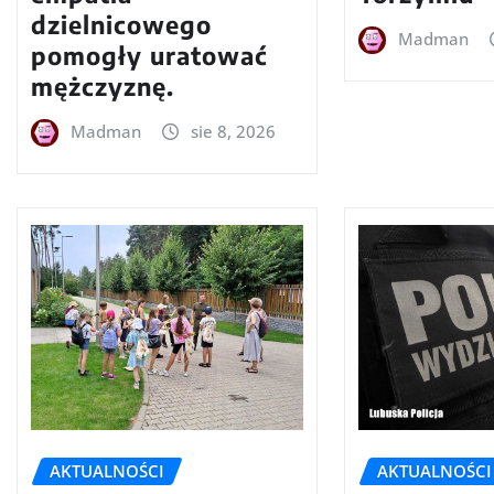
dzielnicowego
Madman
pomogły uratować
mężczyznę.
Madman
sie 8, 2026
AKTUALNOŚCI
AKTUALNOŚCI