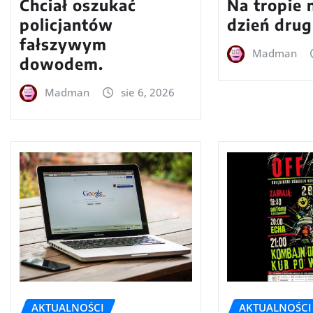
Chciał oszukać
Na tropie 
policjantów
dzień drug
fałszywym
Madman
dowodem.
Madman
sie 6, 2026
AKTUALNOŚCI
AKTUALNOŚCI