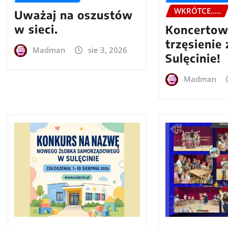
WKRÓTCE.....
Uważaj na oszustów
w sieci.
Koncerto
trzęsienie
Madman
sie 3, 2026
Sulęcinie!
Madman