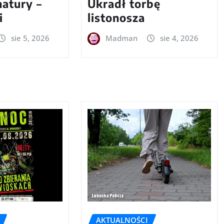
natury –
Ukradł torbę
i
listonosza
sie 5, 2026
Madman
sie 4, 2026
AKTUALNOŚCI