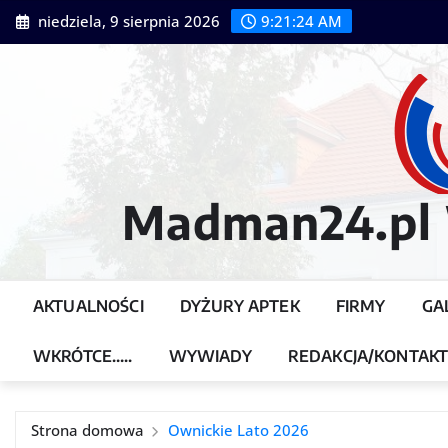
Przejdź
niedziela, 9 sierpnia 2026
9:21:26 AM
do
treści
Madman24.pl W
AKTUALNOŚCI
DYŻURY APTEK
FIRMY
GA
WKRÓTCE…..
WYWIADY
REDAKCJA/KONTAK
Strona domowa
Ownickie Lato 2026