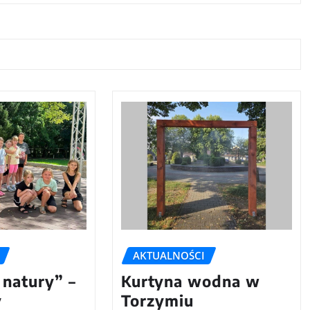
AKTUALNOŚCI
 natury” –
Kurtyna wodna w
y
Torzymiu