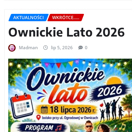
AKTUALNOŚCI
WKRÓTCE.....
Ownickie Lato 2026
Madman
lip 5, 2026
0