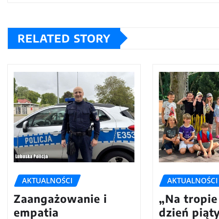
RELATED STORY
AKTUALNOŚCI
AKTUALNOŚCI
Zaangażowanie i
„Na tropie
empatia
dzień piąt