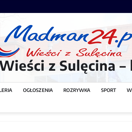
ieści z Sulęcina – 
LERIA
OGŁOSZENIA
ROZRYWKA
SPORT
W
T