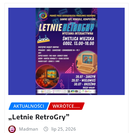
AKTUALNOŚCI
WKRÓTCE.....
„Letnie RetroGry”
Madman
lip 25, 2026