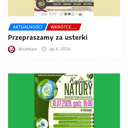
AKTUALNOŚCI
WKRÓTCE.....
Przepraszamy za usterki
Madman
lip 4, 2026