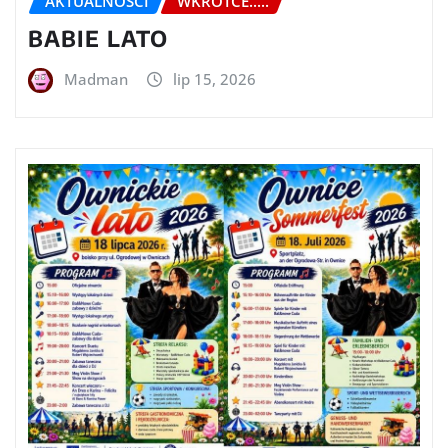
AKTUALNOŚCI
WKRÓTCE.....
BABIE LATO
Madman
lip 15, 2026