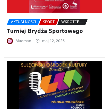
AKTUALNOŚCI
SPORT
WKRÓTCE.....
Turniej Brydża Sportowego
Madman
maj 12, 2026