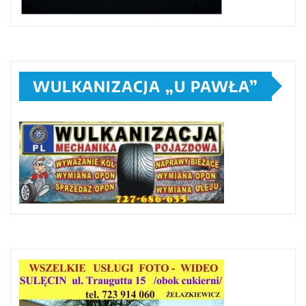
WULKANIZACJA „U PAWŁA”