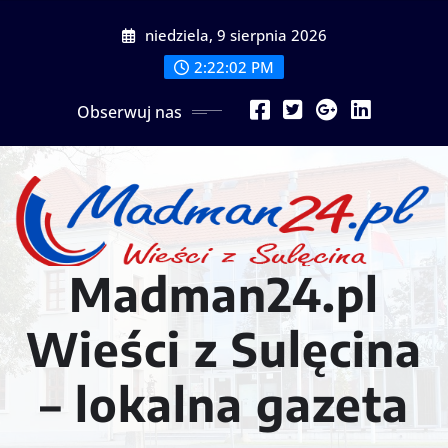
Przejdź
niedziela, 9 sierpnia 2026
do
treści
2:22:04 PM
Obserwuj nas
Madman24.pl
Wieści z Sulęcina
– lokalna gazeta