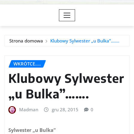
Strona domowa
Klubowy Sylwester „u Bulka”…….
WKRÓTCE.....
Klubowy Sylwester
„u Bulka”…….
Madman
gru 28, 2015
0
Sylwester „u Bulka”