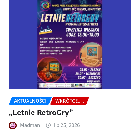
AKTUALNOŚCI
WKRÓTCE.....
„Letnie RetroGry”
Madman
lip 25, 2026