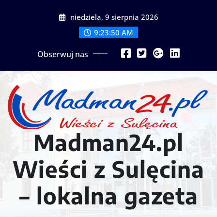
Przejdź
niedziela, 9 sierpnia 2026
do
treści
9:23:52 AM
Obserwuj nas
Madman24.pl
Wieści z Sulęcina
– lokalna gazeta