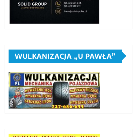
WULKANIZACJA „U PAWŁA”