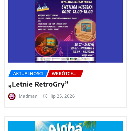
AKTUALNOŚCI
WKRÓTCE.....
„Letnie RetroGry”
Madman
lip 25, 2026