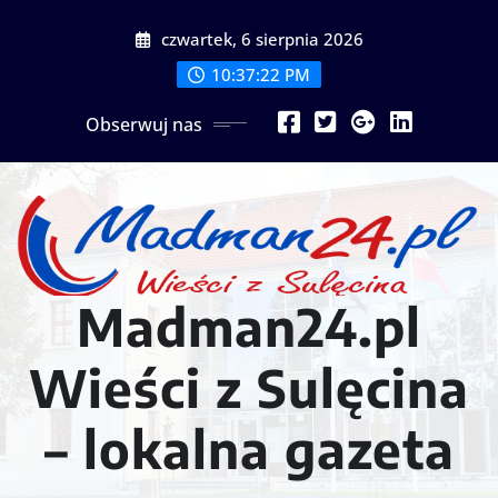
Przejdź
czwartek, 6 sierpnia 2026
do
treści
10:37:24 PM
Obserwuj nas
Madman24.pl
Wieści z Sulęcina
– lokalna gazeta