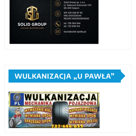
WULKANIZACJA „U PAWŁA”