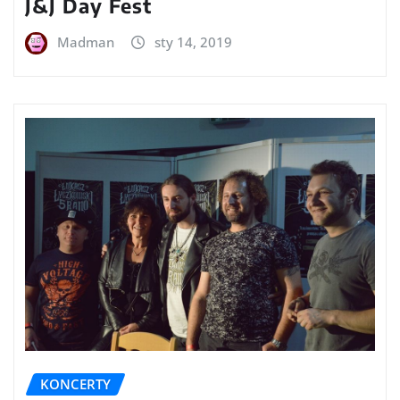
J&J Day Fest
Madman
sty 14, 2019
KONCERTY