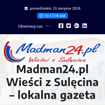
Przejdź
poniedziałek, 10 sierpnia 2026
do
treści
10:17:41 AM
Obserwuj nas
Madman24.pl
Wieści z Sulęcina
– lokalna gazeta