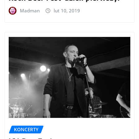
Madman
lut 10, 2019
KONCERTY