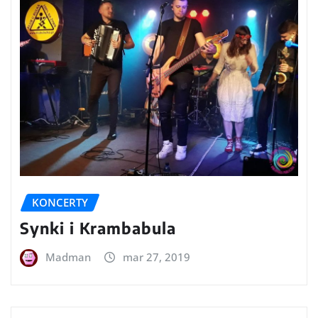
KONCERTY
Synki i Krambabula
Madman
mar 27, 2019