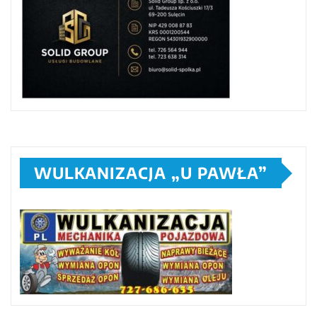
WULKANIZACJA „U PAWŁA”