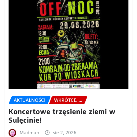
AKTUALNOŚCI
WKRÓTCE.....
Koncertowe trzęsienie ziemi w
Sulęcinie!
Madman
sie 2, 2026