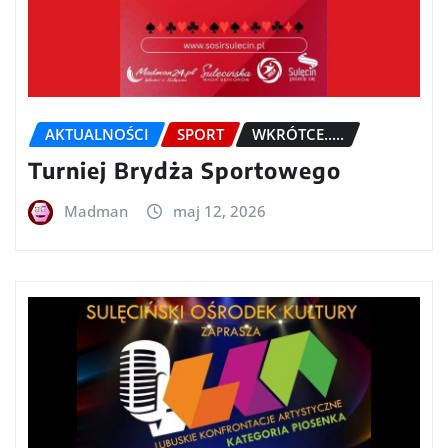
AKTUALNOŚCI
SPORT
WKRÓTCE.....
Turniej Brydża Sportowego
Madman
maj 12, 2026