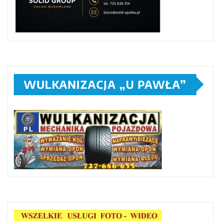
WULKANIZACJA „U PAWŁA”