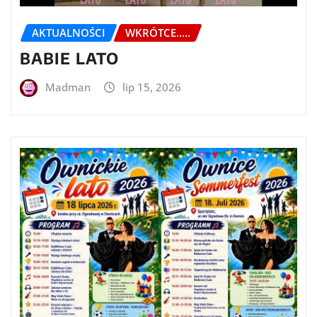
AKTUALNOŚCI
WKRÓTCE.....
BABIE LATO
Madman
lip 15, 2026