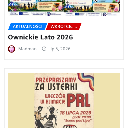
AKTUALNOŚCI
WKRÓTCE.....
Ownickie Lato 2026
Madman
lip 5, 2026