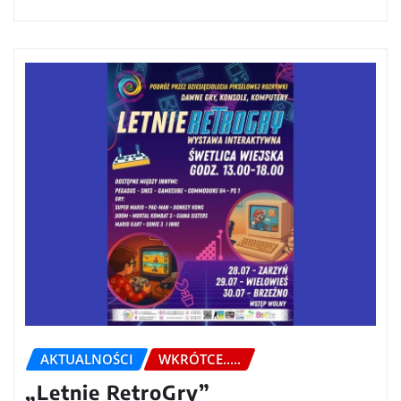
AKTUALNOŚCI
WKRÓTCE.....
„Letnie RetroGry”