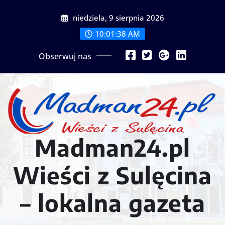
Przejdź
niedziela, 9 sierpnia 2026
do
treści
10:01:40 AM
Obserwuj nas
Madman24.pl
Wieści z Sulęcina
– lokalna gazeta