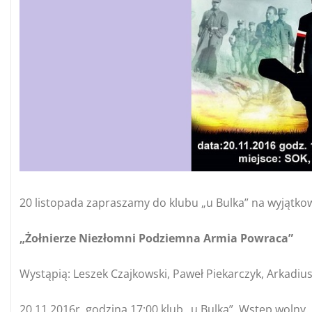
20 listopada zapraszamy do klubu „u Bulka” na wyjątko
„Żołnierze Niezłomni Podziemna Armia Powraca”
Wystąpią: Leszek Czajkowski, Paweł Piekarczyk, Arkadiu
20.11.2016r. godzina 17:00 klub „u Bulka”. Wstęp wolny.