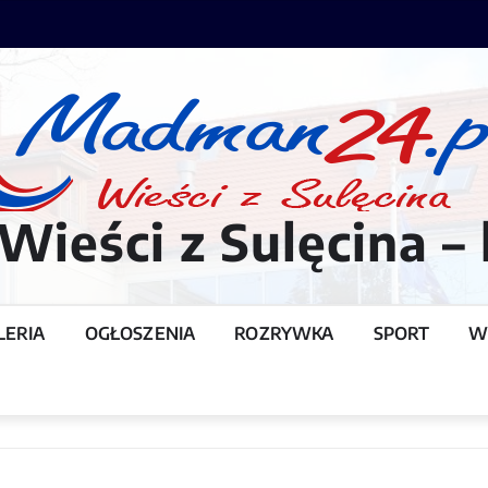
ieści z Sulęcina – 
LERIA
OGŁOSZENIA
ROZRYWKA
SPORT
W
T