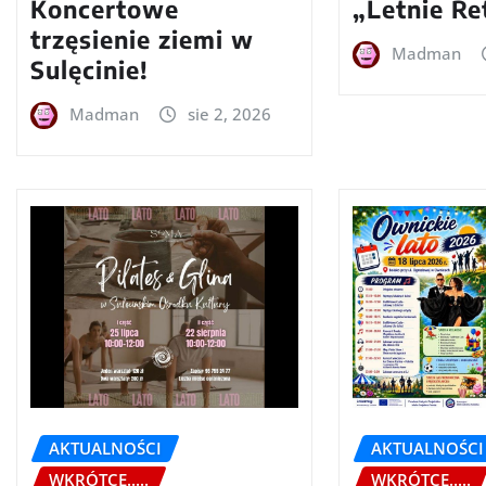
Koncertowe
„Letnie Re
trzęsienie ziemi w
Madman
Sulęcinie!
Madman
sie 2, 2026
AKTUALNOŚCI
AKTUALNOŚCI
WKRÓTCE.....
WKRÓTCE.....