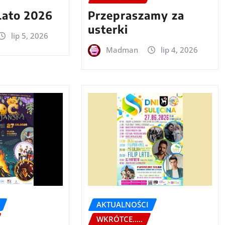
Lato 2026
Przepraszamy za
usterki
lip 5, 2026
Madman
lip 4, 2026
AKTUALNOŚCI
WKRÓTCE.....