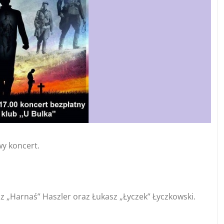
wy koncert.
sz „Harnaś” Haszler oraz Łukasz „Łyczek” Łyczkowski.