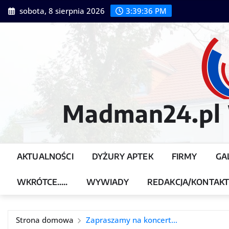
Przejdź
sobota, 8 sierpnia 2026
3:39:38 PM
do
treści
Madman24.pl W
AKTUALNOŚCI
DYŻURY APTEK
FIRMY
GA
WKRÓTCE…..
WYWIADY
REDAKCJA/KONTAK
Strona domowa
Zapraszamy na koncert…