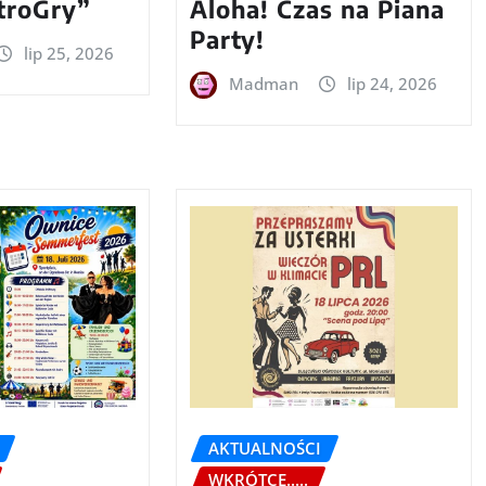
troGry”
Aloha! Czas na Piana
Party!
lip 25, 2026
Madman
lip 24, 2026
AKTUALNOŚCI
WKRÓTCE.....