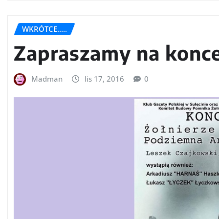
WKRÓTCE.....
Zapraszamy na konc
Madman
lis 17, 2016
0