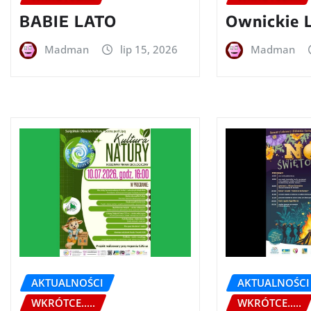
BABIE LATO
Ownickie 
Madman
lip 15, 2026
Madman
AKTUALNOŚCI
AKTUALNOŚCI
WKRÓTCE.....
WKRÓTCE.....