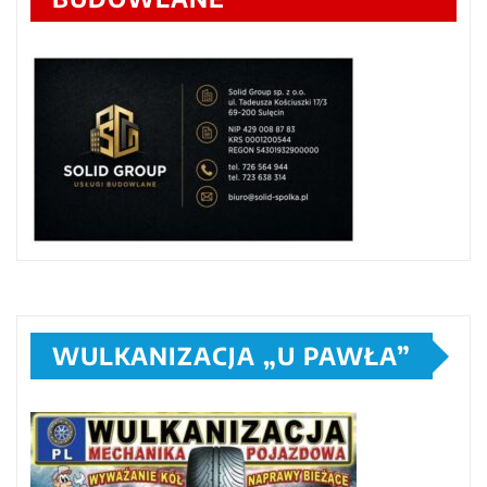
WULKANIZACJA „U PAWŁA”