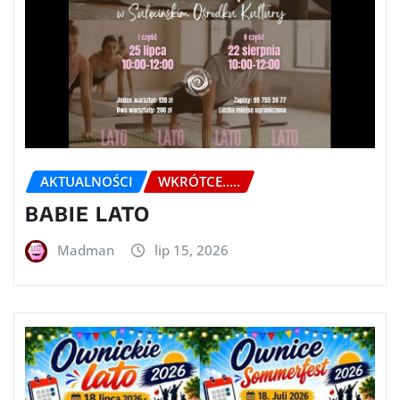
AKTUALNOŚCI
WKRÓTCE.....
BABIE LATO
Madman
lip 15, 2026