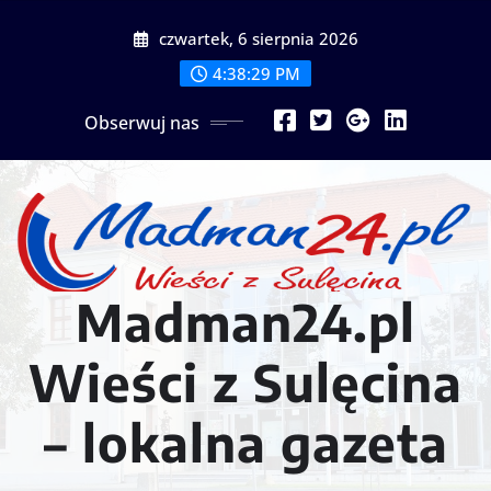
Przejdź
czwartek, 6 sierpnia 2026
do
treści
4:38:31 PM
Obserwuj nas
Madman24.pl
Wieści z Sulęcina
– lokalna gazeta