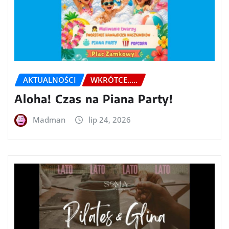
AKTUALNOŚCI
WKRÓTCE.....
Aloha! Czas na Piana Party!
Madman
lip 24, 2026