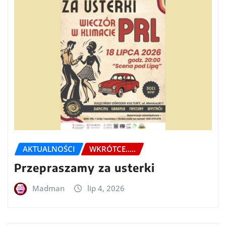
AKTUALNOŚCI
WKRÓTCE.....
Przepraszamy za usterki
Madman
lip 4, 2026