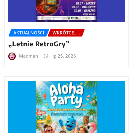
AKTUALNOŚCI
WKRÓTCE.....
„Letnie RetroGry”
Madman
lip 25, 2026