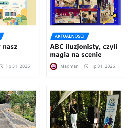
AKTUALNOŚCI
 nasz
ABC iluzjonisty, czyli
magia na scenie
lip 31, 2026
Madman
lip 31, 2026