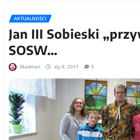
AKTUALNOŚCI
Jan III Sobieski „pr
SOSW…
Madman
sty 8, 2017
0