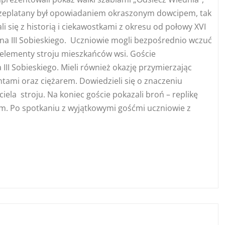
l przeplatany był opowiadaniem okraszonym dowcipem, tak
i się z historią i ciekawostkami z okresu od połowy XVI
ana III Sobieskiego. Uczniowie mogli bezpośrednio wczuć
że elementy stroju mieszkańców wsi. Goście
II Sobieskiego. Mieli również okazję przymierzając
entami oraz ciężarem. Dowiedzieli się o znaczeniu
iela stroju. Na koniec goście pokazali broń – replikę
em. Po spotkaniu z wyjątkowymi gośćmi uczniowie z