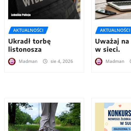
AKTUALNOŚCI
AKTUALNOŚCI
Ukradł torbę
Uważaj na
listonosza
w sieci.
Madman
sie 4, 2026
Madman