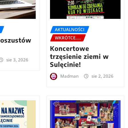
AKTUALNOŚCI
WKRÓTCE.....
 oszustów
Koncertowe
trzęsienie ziemi w
sie 3, 2026
Sulęcinie!
Madman
sie 2, 2026