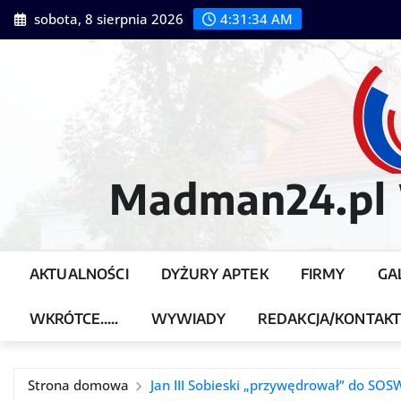
Przejdź
sobota, 8 sierpnia 2026
4:31:36 AM
do
treści
Madman24.pl W
AKTUALNOŚCI
DYŻURY APTEK
FIRMY
GA
WKRÓTCE…..
WYWIADY
REDAKCJA/KONTAK
Strona domowa
Jan III Sobieski „przywędrował” do SO