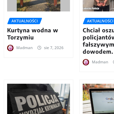
AKTUALNOŚCI
AKTUALNOŚCI
Kurtyna wodna w
Chciał osz
Torzymiu
policjantó
fałszywy
Madman
sie 7, 2026
dowodem.
Madman