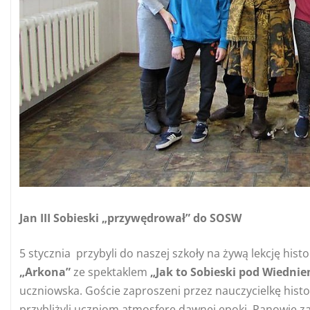
Jan III Sobieski „przywędrował” do SOSW
5 stycznia przybyli do naszej szkoły na żywą lekcję hist
„Arkona”
ze spektaklem
„Jak to Sobieski pod Wiedni
uczniowska. Goście zaproszeni przez nauczycielkę histo
przybliżyli uczniom atmosferę dawnej epoki. Panowie z