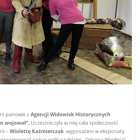
orii panowie z
Agencji Widowisk Historycznych
em wojował”.
Uczestniczyła w niej cała społeczność
rii –
Wiolettę Kaźmierczak
wyposażeni w eksponaty
aprezentowali pokaz walki szablami „Odsiecz Wiednia”,