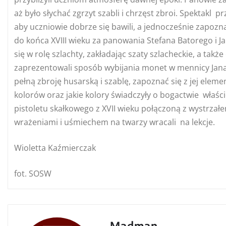
aż było słychać zgrzyt szabli i chrzęst zbroi. Spektak
aby uczniowie dobrze się bawili, a jednocześnie zapoznal
do końca XVIII wieku za panowania Stefana Batorego i J
się w rolę szlachty, zakładając szaty szlacheckie, a tak
zaprezentowali sposób wybijania monet w mennicy Jana I
pełną zbroję husarską i szablę, zapoznać się z jej elem
kolorów oraz jakie kolory świadczyły o bogactwie właścic
pistoletu skałkowego z XVII wieku połączoną z wystrzał
wrażeniami i uśmiechem na twarzy wracali na lekcje.
Wioletta Kaźmierczak
fot. SOSW
Madman