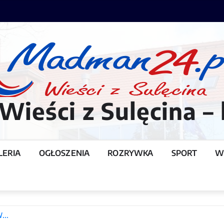
ieści z Sulęcina – 
LERIA
OGŁOSZENIA
ROZRYWKA
SPORT
W
T
SW…