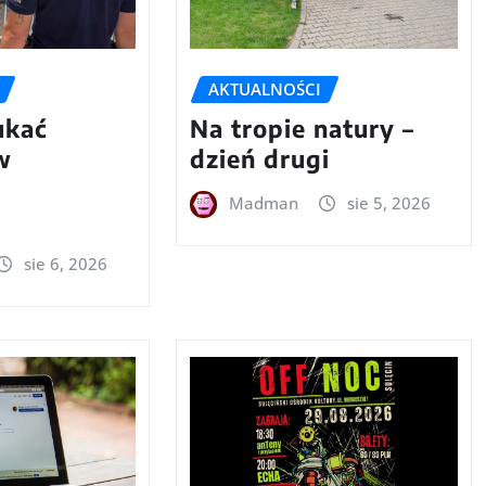
AKTUALNOŚCI
ukać
Na tropie natury –
w
dzień drugi
m
Madman
sie 5, 2026
sie 6, 2026