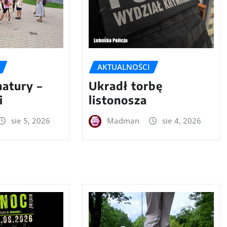
AKTUALNOŚCI
natury –
Ukradł torbę
i
listonosza
sie 5, 2026
Madman
sie 4, 2026