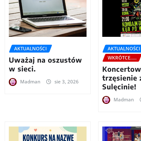
AKTUALNOŚCI
AKTUALNOŚCI
WKRÓTCE.....
Uważaj na oszustów
w sieci.
Koncerto
trzęsienie
Madman
sie 3, 2026
Sulęcinie!
Madman