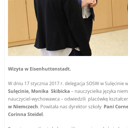
Wizyta w Eisenhuttenstadt.
W dniu 17 stycznia 2017 r. delegacja SOSW w Sulęcinie 
Sulęcinie, Monika Skibicka
– nauczycielka języka niem
nauczyciel-wychowawca – odwiedzili placówkę kształce
w Niemczech
. Powitała nas dyrektor szkoły
Pani Corne
Corinna Steidel
.