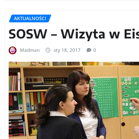
AKTUALNOŚCI
SOSW – Wizyta w Ei
Madman
sty 18, 2017
0