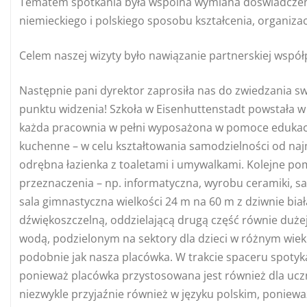
Tematem spotkania była wspólna wymiana doświadczeń
niemieckiego i polskiego sposobu kształcenia, organizac
Celem naszej wizyty było nawiązanie partnerskiej współ
Następnie pani dyrektor zaprosiła nas do zwiedzania s
punktu widzenia! Szkoła w Eisenhuttenstadt powstała w
każda pracownia w pełni wyposażona w pomoce edukacyjn
kuchenne – w celu kształtowania samodzielności od naj
odrębna łazienka z toaletami i umywalkami. Kolejne po
przeznaczenia – np. informatyczna, wyrobu ceramiki, sa
sala gimnastyczna wielkości 24 m na 60 m z dziwnie biał
dźwiękoszczelną, oddzielającą drugą część równie dużej 
wodą, podzielonym na sektory dla dzieci w różnym wieku i
podobnie jak nasza placówka. W trakcie spaceru spotyk
ponieważ placówka przystosowana jest również dla uczn
niezwykle przyjaźnie również w języku polskim, poniewa