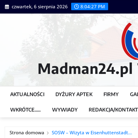
Przejdź
czwartek, 6 sierpnia 2026
8:04:28 PM
do
treści
Madman24.pl W
AKTUALNOŚCI
DYŻURY APTEK
FIRMY
GA
WKRÓTCE…..
WYWIADY
REDAKCJA/KONTAK
Strona domowa
SOSW – Wizyta w Eisenhuttenstadt…