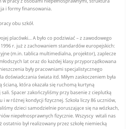
 w pracy z osobami niepełnosprawnymi, struktura
ja i formy finansowania.
pracy obu szkół.
wojej placówki… A było co podziwiać – z zawodowego
 1996 r. już z zachowaniem standardów europejskich:
e (m.in. tablica multimedialna, projektor), zaplecze
młodszych lat oraz do każdej klasy przyporządkowana
mieszczenia były pracowniami specjalistycznego
la doświadczania świata itd. Miłym zaskoczeniem była
ą ścianą, która okazała się ruchomą kurtyną
sali. Spacer zakończyliśmy przy basenie z cieplutką
 w różnej kondycji fizycznej. Szkoła liczy 86 uczniów,
aliśmy dzieci samodzielnie poruszające się na wózkach,
iów niepełnosprawnych fizycznie. Wszyscy witali nas
ż ostatnio był realizowany przez szkołę niemiecką