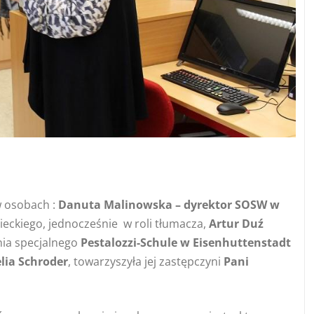
w osobach :
Danuta Malinowska –
dyrektor SOSW w
ieckiego, jednocześnie w roli tłumacza,
Artur Duź
nia specjalnego
Pestalozzi-Schule w Eisenhuttenstadt
lia Schroder
, towarzyszyła jej zastępczyni
Pani