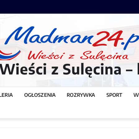
ieści z Sulęcina – 
LERIA
OGŁOSZENIA
ROZRYWKA
SPORT
W
T