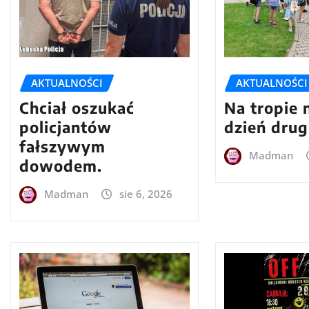
AKTUALNOŚCI
AKTUALNOŚCI
Chciał oszukać
Na tropie 
policjantów
dzień drug
fałszywym
Madman
dowodem.
Madman
sie 6, 2026