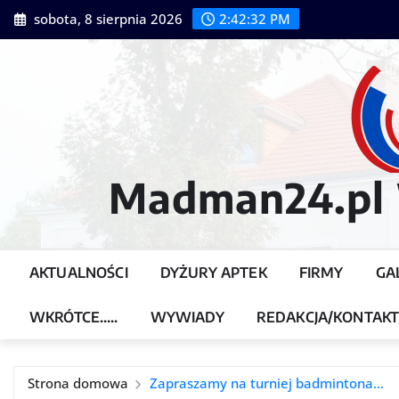
Przejdź
sobota, 8 sierpnia 2026
2:42:34 PM
do
treści
Madman24.pl W
AKTUALNOŚCI
DYŻURY APTEK
FIRMY
GA
WKRÓTCE…..
WYWIADY
REDAKCJA/KONTAK
Strona domowa
Zapraszamy na turniej badmintona…