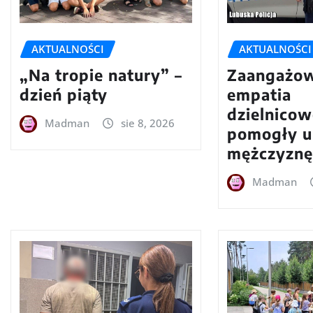
AKTUALNOŚCI
AKTUALNOŚCI
„Na tropie natury” –
Zaangażow
dzień piąty
empatia
dzielnico
Madman
sie 8, 2026
pomogły u
mężczyznę
Madman