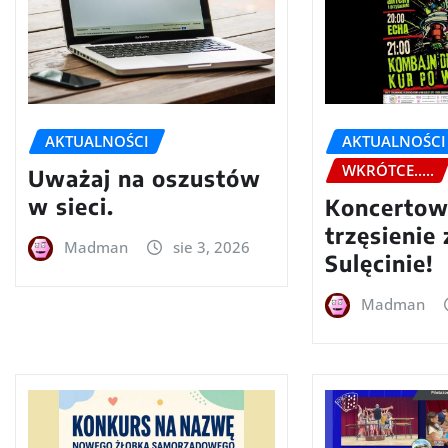
AKTUALNOŚCI
AKTUALNOŚCI
WKRÓTCE.....
Uważaj na oszustów
w sieci.
Koncerto
trzęsienie
Madman
sie 3, 2026
Sulęcinie!
Madman