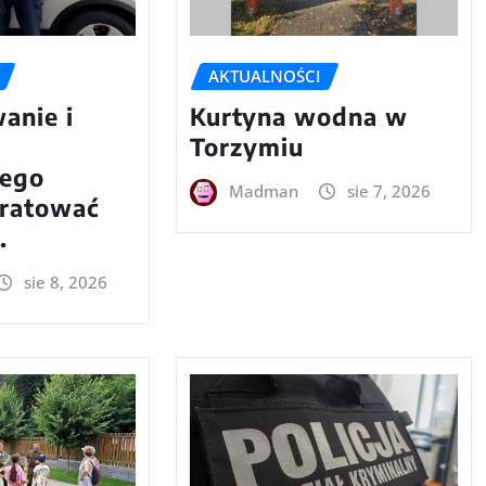
AKTUALNOŚCI
anie i
Kurtyna wodna w
Torzymiu
wego
Madman
sie 7, 2026
ratować
.
sie 8, 2026