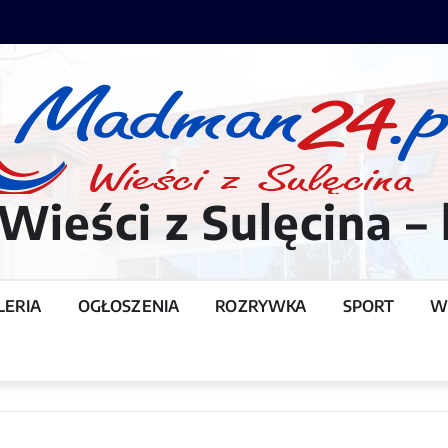
ieści z Sulęcina – 
LERIA
OGŁOSZENIA
ROZRYWKA
SPORT
W
T