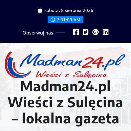
Przejdź
sobota, 8 sierpnia 2026
do
treści
7:31:11 AM
Obserwuj nas
Madman24.pl
Wieści z Sulęcina
– lokalna gazeta