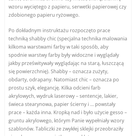
wzoru wyciętego z papieru, serwetki papierowej czy
zdobionego papieru ryżowego.
Po dokładnym instruktażu rozpoczęto prace
techniką shabby chic (specjalna technika malowania
kilkoma warstwami farby w taki sposób, aby
spodnie warstwy farby były widoczne i wyglądały
jakby prześwitywały wyglądając na starą, łuszczącą
się powierzchnię). Shabby – oznacza zużyty,
obdarty, odrapany. Natomiast chic – oznacza po
prostu szyk, elegancję. Kilka odcieni farb
akrylowych, wydruk laserowy – sentencje, lakier,
świeca stearynowa, papier ścierny i … powstały
prace – każda inna. Kropką nad i było użycie gesso –
gruntu akrylowego, którym Panie wypełniały wzory
szablonów. Tabliczki ze zwykłej sklejki przeobraziły