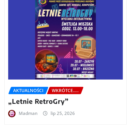
AKTUALNOŚCI
WKRÓTCE.....
„Letnie RetroGry”
Madman
lip 25, 2026