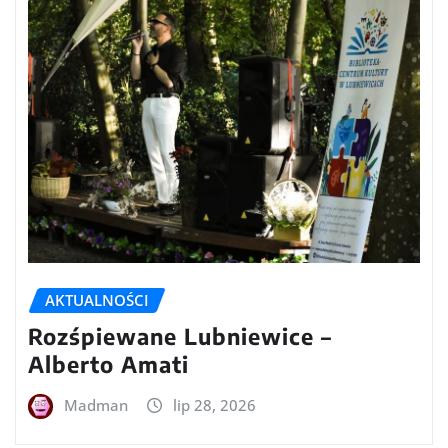
AKTUALNOŚCI
Rozśpiewane Lubniewice –
Alberto Amati
Madman
lip 28, 2026