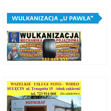
WULKANIZACJA „U PAWŁA”