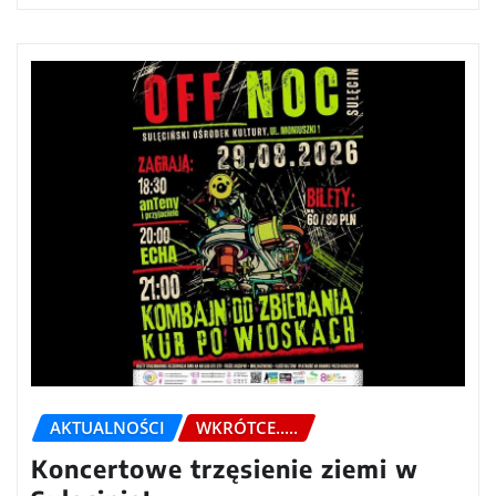
AKTUALNOŚCI
WKRÓTCE.....
Koncertowe trzęsienie ziemi w