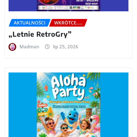
AKTUALNOŚCI
WKRÓTCE.....
„Letnie RetroGry”
Madman
lip 25, 2026