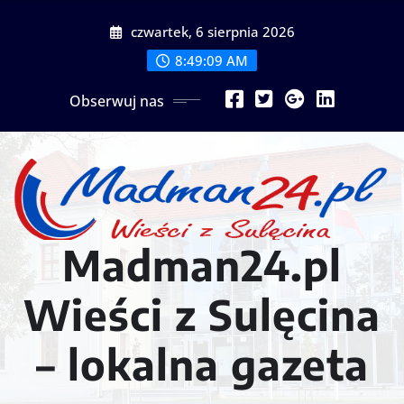
Przejdź
czwartek, 6 sierpnia 2026
do
treści
8:49:12 AM
Obserwuj nas
Madman24.pl
Wieści z Sulęcina
– lokalna gazeta