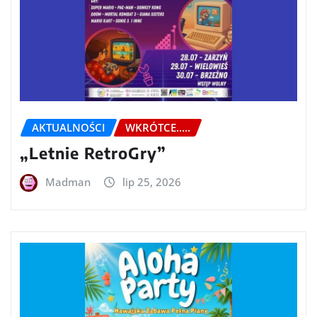
AKTUALNOŚCI
WKRÓTCE.....
„Letnie RetroGry”
Madman
lip 25, 2026