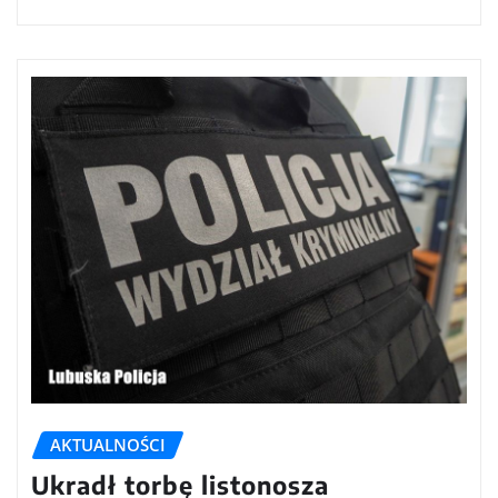
AKTUALNOŚCI
Ukradł torbę listonosza