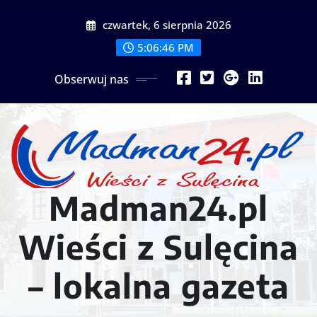
Przejdź
czwartek, 6 sierpnia 2026
do
treści
5:06:48 PM
Obserwuj nas
Madman24.pl
Wieści z Sulęcina
– lokalna gazeta