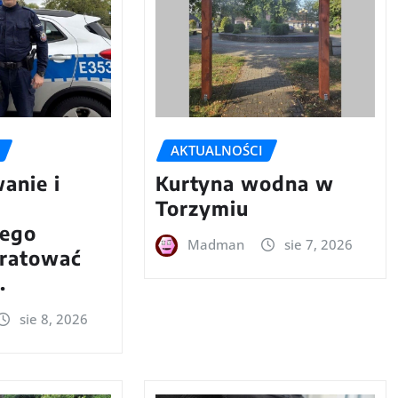
AKTUALNOŚCI
anie i
Kurtyna wodna w
Torzymiu
wego
Madman
sie 7, 2026
ratować
.
sie 8, 2026