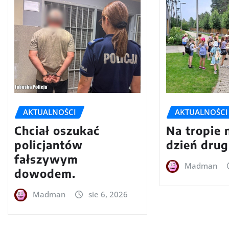
AKTUALNOŚCI
AKTUALNOŚCI
Chciał oszukać
Na tropie 
policjantów
dzień drug
fałszywym
Madman
dowodem.
Madman
sie 6, 2026