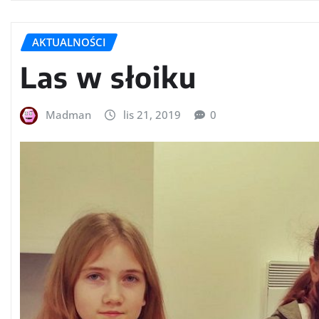
AKTUALNOŚCI
Las w słoiku
Madman
lis 21, 2019
0