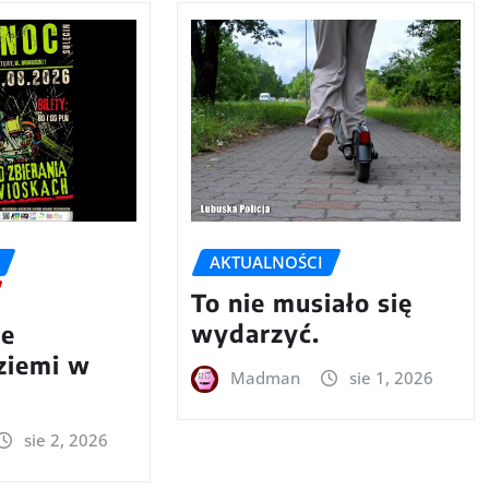
AKTUALNOŚCI
To nie musiało się
wydarzyć.
we
 ziemi w
Madman
sie 1, 2026
sie 2, 2026