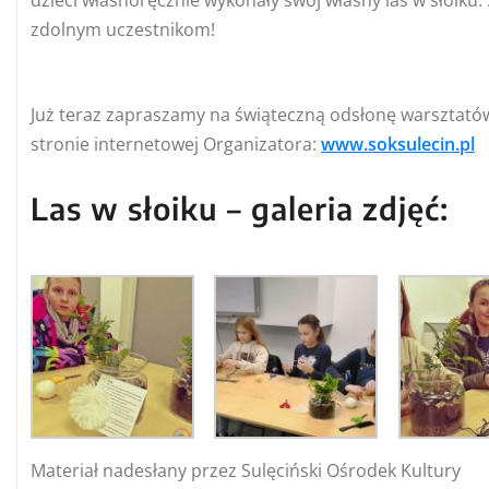
dzieci własnoręcznie wykonały swój własny las w słoiku.
zdolnym uczestnikom!
Już teraz zapraszamy na świąteczną odsłonę warsztatów
stronie internetowej Organizatora:
www.soksulecin.pl
Las w słoiku – galeria zdjęć:
Materiał nadesłany przez Sulęciński Ośrodek Kultury