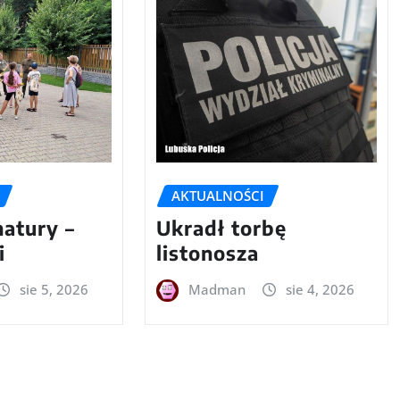
AKTUALNOŚCI
natury –
Ukradł torbę
i
listonosza
sie 5, 2026
Madman
sie 4, 2026