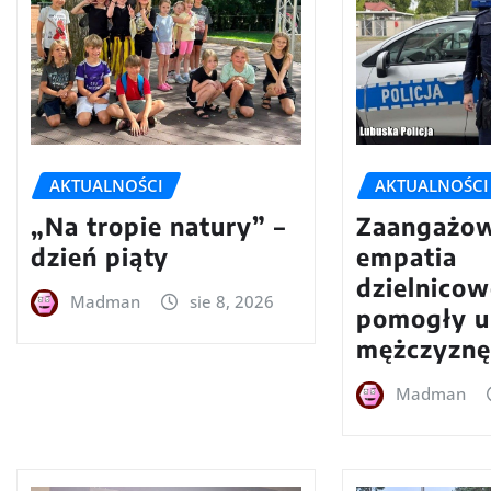
AKTUALNOŚCI
AKTUALNOŚCI
„Na tropie natury” –
Zaangażow
dzień piąty
empatia
dzielnico
Madman
sie 8, 2026
pomogły u
mężczyznę
Madman