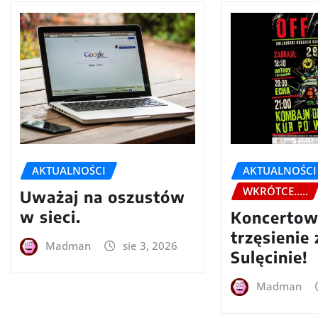
AKTUALNOŚCI
AKTUALNOŚCI
WKRÓTCE.....
Uważaj na oszustów
w sieci.
Koncerto
trzęsienie
Madman
sie 3, 2026
Sulęcinie!
Madman