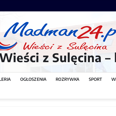
ieści z Sulęcina – 
LERIA
OGŁOSZENIA
ROZRYWKA
SPORT
W
T