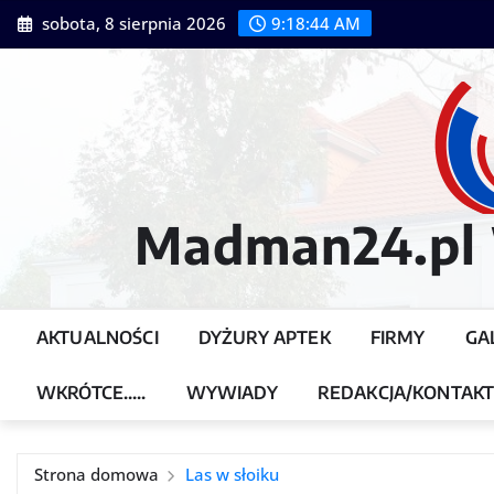
Przejdź
sobota, 8 sierpnia 2026
9:18:46 AM
do
treści
Madman24.pl W
AKTUALNOŚCI
DYŻURY APTEK
FIRMY
GA
WKRÓTCE…..
WYWIADY
REDAKCJA/KONTAK
Strona domowa
Las w słoiku