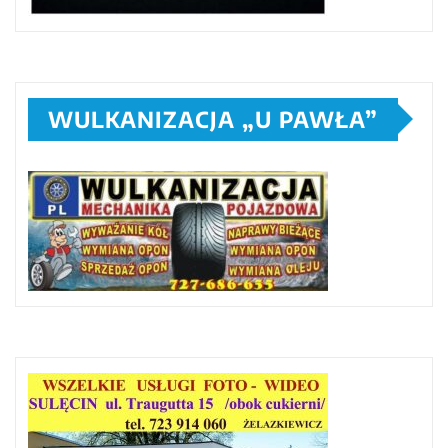
WULKANIZACJA „U PAWŁA”