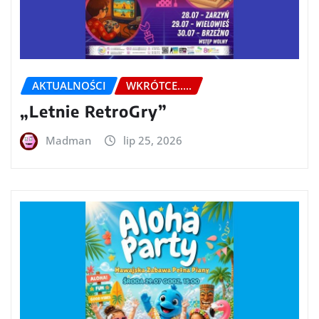
AKTUALNOŚCI
WKRÓTCE.....
„Letnie RetroGry”
Madman
lip 25, 2026