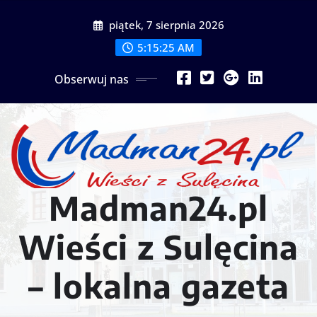
Przejdź
piątek, 7 sierpnia 2026
do
treści
5:15:27 AM
Obserwuj nas
Madman24.pl
Wieści z Sulęcina
– lokalna gazeta