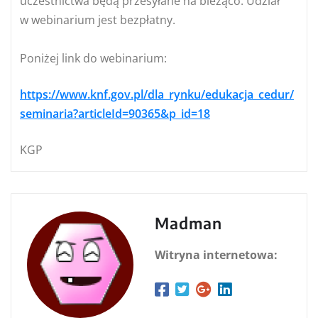
uczestnictwa będą przesyłane na bieżąco. Udział
w webinarium jest bezpłatny.
Poniżej link do webinarium:
https://www.knf.gov.pl/dla_rynku/edukacja_cedur/
seminaria?articleId=90365&p_id=18
KGP
Madman
Witryna internetowa: