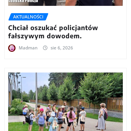
AKTUALNOŚCI
Chciał oszukać policjantów
fałszywym dowodem.
Madman
sie 6, 2026