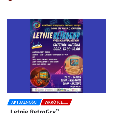
AKTUALNOŚCI
WKRÓTCE.....
„Letnie RetroGry”