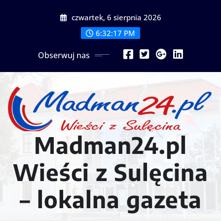
Przejdź
czwartek, 6 sierpnia 2026
do
treści
6:32:19 PM
Obserwuj nas
Madman24.pl
Wieści z Sulęcina
– lokalna gazeta