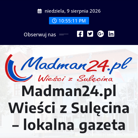
Przejdź
niedziela, 9 sierpnia 2026
do
treści
10:55:14 PM
Obserwuj nas
Madman24.pl
Wieści z Sulęcina
– lokalna gazeta