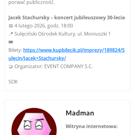
porwać publiczność.
Jacek Stachursky – koncert jubileuszowy 30-lecia
📅 4 lutego 2026, godz. 18:00
📍 Sulęciński Ośrodek Kultury, ul. Moniuszki 1
🎟️
Bilety:
https://www.kupbilecik.pl/imprezy/189824/S
ulęcin/Jacek+Stachursky/
🤝 Organizator: EVENT COMPANY S.C.
SOK
Madman
Witryna internetowa: