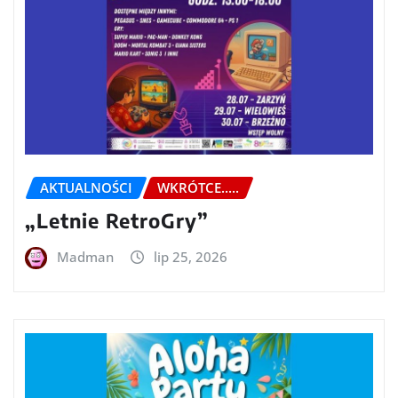
AKTUALNOŚCI
WKRÓTCE.....
„Letnie RetroGry”
Madman
lip 25, 2026