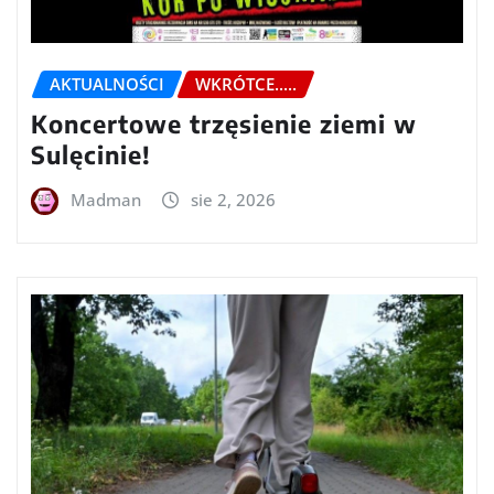
AKTUALNOŚCI
WKRÓTCE.....
Koncertowe trzęsienie ziemi w
Sulęcinie!
Madman
sie 2, 2026