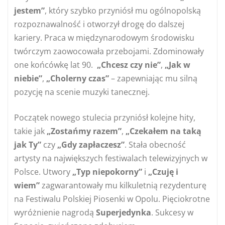
jestem”
, który szybko przyniósł mu ogólnopolską
rozpoznawalność i otworzył drogę do dalszej
kariery. Praca w międzynarodowym środowisku
twórczym zaowocowała przebojami. Zdominowały
one końcówkę lat 90.
„Chcesz czy nie”
,
„Jak w
niebie”
,
„Cholerny czas”
– zapewniając mu silną
pozycję na scenie muzyki tanecznej.
Początek nowego stulecia przyniósł kolejne hity,
takie jak
„Zostańmy razem”
,
„Czekałem na taką
jak Ty”
czy
„Gdy zapłaczesz”
. Stała obecność
artysty na największych festiwalach telewizyjnych w
Polsce. Utwory
„Typ niepokorny”
i
„Czuję i
wiem”
zagwarantowały mu kilkuletnią rezydenturę
na Festiwalu Polskiej Piosenki w Opolu. Pięciokrotne
wyróżnienie nagrodą
Superjedynka
. Sukcesy w