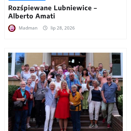
Rozśpiewane Lubniewice –
Alberto Amati
Madman
lip 28, 2026