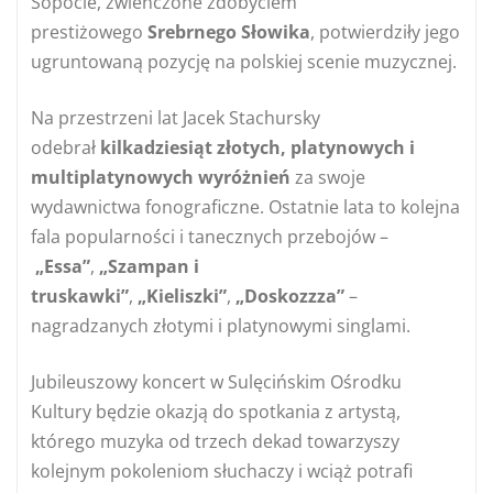
Sopocie, zwieńczone zdobyciem
prestiżowego
Srebrnego Słowika
, potwierdziły jego
ugruntowaną pozycję na polskiej scenie muzycznej.
Na przestrzeni lat Jacek Stachursky
odebrał
kilkadziesiąt złotych, platynowych i
multiplatynowych wyróżnień
za swoje
wydawnictwa fonograficzne. Ostatnie lata to kolejna
fala popularności i tanecznych przebojów –
„Essa”
,
„Szampan i
truskawki”
,
„Kieliszki”
,
„Doskozzza”
–
nagradzanych złotymi i platynowymi singlami.
Jubileuszowy koncert w Sulęcińskim Ośrodku
Kultury będzie okazją do spotkania z artystą,
którego muzyka od trzech dekad towarzyszy
kolejnym pokoleniom słuchaczy i wciąż potrafi