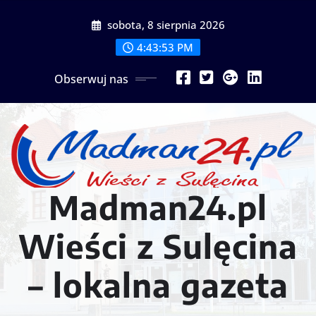
Przejdź
sobota, 8 sierpnia 2026
do
treści
4:43:56 PM
Obserwuj nas
Madman24.pl
Wieści z Sulęcina
– lokalna gazeta