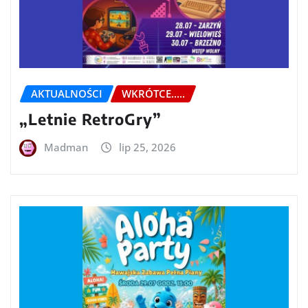
AKTUALNOŚCI
WKRÓTCE.....
„Letnie RetroGry”
Madman
lip 25, 2026