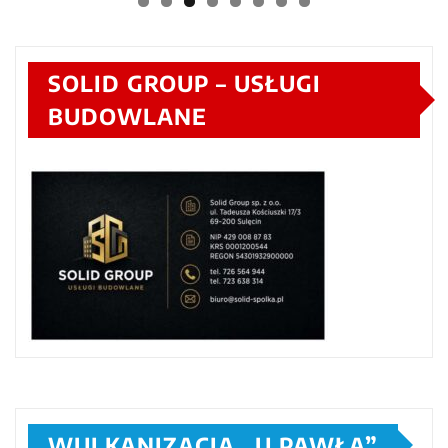
SOLID GROUP – USŁUGI
BUDOWLANE
WULKANIZACJA „U PAWŁA”