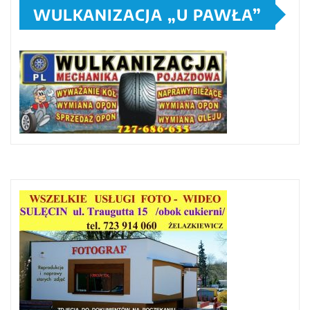
WULKANIZACJA „U PAWŁA”