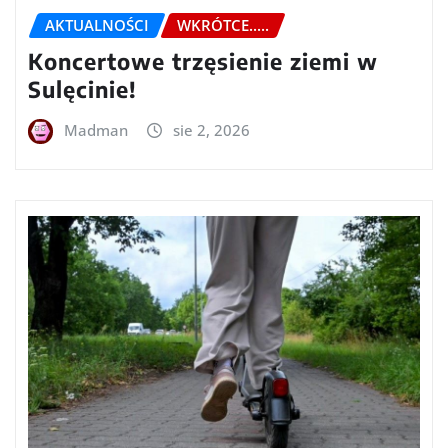
AKTUALNOŚCI
WKRÓTCE.....
Koncertowe trzęsienie ziemi w
Sulęcinie!
Madman
sie 2, 2026