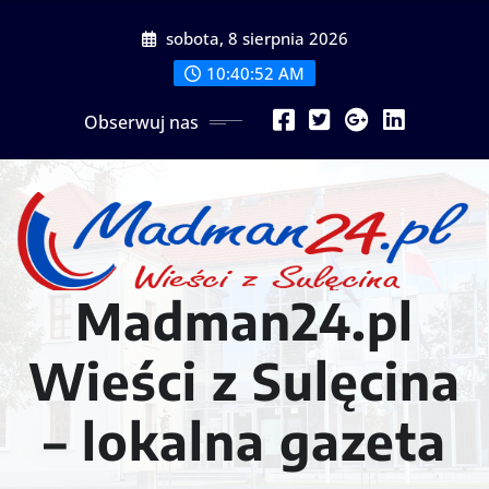
Przejdź
sobota, 8 sierpnia 2026
do
treści
10:40:54 AM
Obserwuj nas
Madman24.pl
Wieści z Sulęcina
– lokalna gazeta