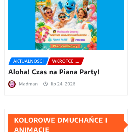
AKTUALNOŚCI
WKRÓTCE.....
Aloha! Czas na Piana Party!
Madman
lip 24, 2026
KOLOROWE DMUCHAŃCE I
ANIMACJE