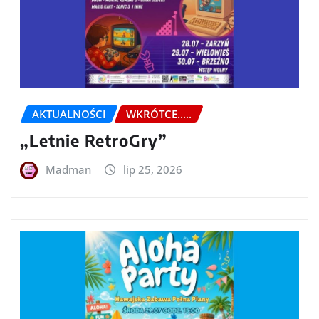
AKTUALNOŚCI
WKRÓTCE.....
„Letnie RetroGry”
Madman
lip 25, 2026