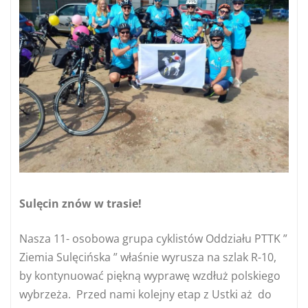
Sulęcin znów w trasie!
Nasza 11- osobowa grupa cyklistów Oddziału PTTK ”
Ziemia Sulęcińska ” właśnie wyrusza na szlak R-10,
by kontynuować piękną wyprawę wzdłuż polskiego
wybrzeża. Przed nami kolejny etap z Ustki aż do