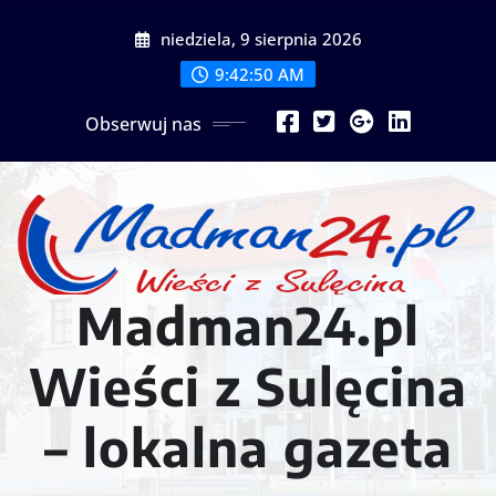
Przejdź
niedziela, 9 sierpnia 2026
do
treści
9:42:52 AM
Obserwuj nas
Madman24.pl
Wieści z Sulęcina
– lokalna gazeta