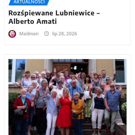
AKTUALNOŚCI
Rozśpiewane Lubniewice –
Alberto Amati
Madman
lip 28, 2026