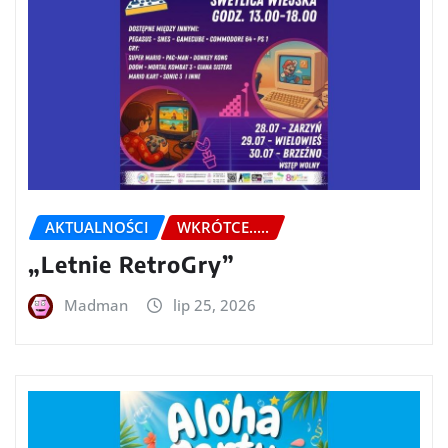
AKTUALNOŚCI
WKRÓTCE.....
„Letnie RetroGry”
Madman
lip 25, 2026