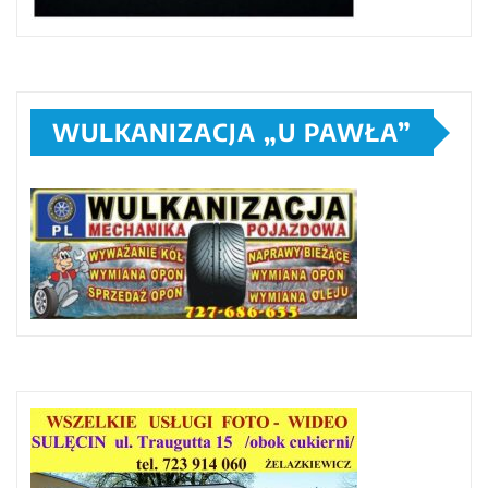
WULKANIZACJA „U PAWŁA”