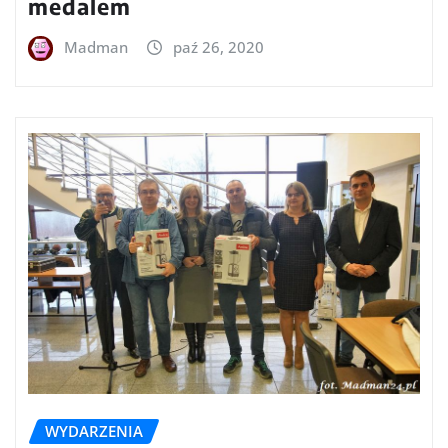
medalem
Madman
paź 26, 2020
WYDARZENIA