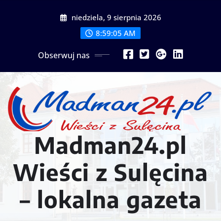
Przejdź
niedziela, 9 sierpnia 2026
do
treści
8:59:08 AM
Obserwuj nas
Madman24.pl
Wieści z Sulęcina
– lokalna gazeta