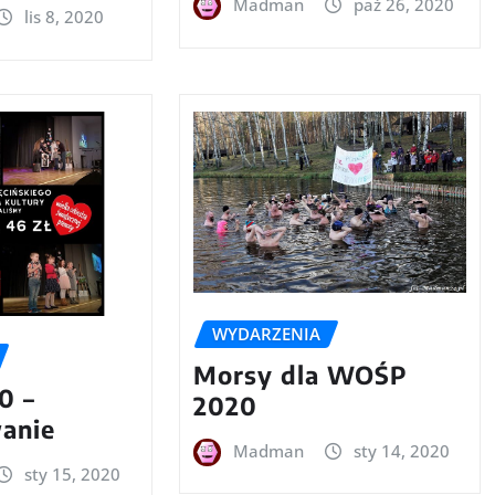
Madman
paź 26, 2020
lis 8, 2020
WYDARZENIA
Morsy dla WOŚP
0 –
2020
anie
Madman
sty 14, 2020
sty 15, 2020