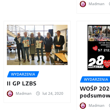
Madman
WYDARZENIA
WYDARZENIA
II GP LZBS
WOŚP 202
Madman
lut 24, 2020
podsumow
Madman