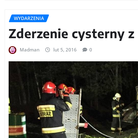
WYDARZENIA
Zderzenie cysterny 
Madman
lut 5, 2016
0