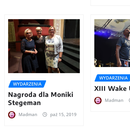
WYDARZENIA
WYDARZENIA
XIII Wake
Nagroda dla Moniki
Madman
Stegeman
Madman
paź 15, 2019