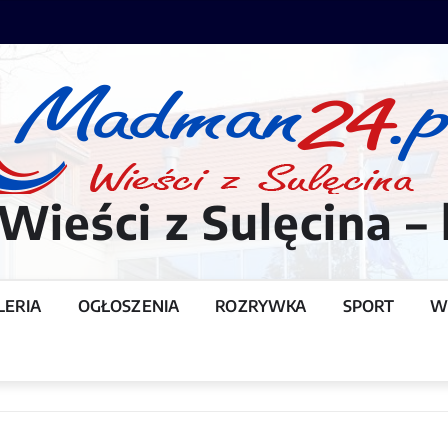
ieści z Sulęcina – 
LERIA
OGŁOSZENIA
ROZRYWKA
SPORT
W
T