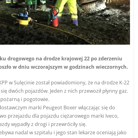
ku drogowego na drodze krajowej 22 po zderzeniu
doszło w dniu wczorajszym w godzinach wieczornych.
 KPP w Sulęcinie został powiadomiony, że na drodze K-22
się dwóch pojazdów. Jeden z nich przewoził płynny gaz.
ż pożarną i pogotowie.
m dostawczym marki Peugeot Boxer włączając się do
wo przejazdu dla pojazdu ciężarowego marki Iveco,
zdy wypadły z drogi i przewróciły się.
bywa nadal w szpitalu i jego stan lekarze oceniają jako