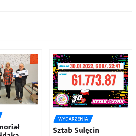
WYDARZENIA
oriał
Sztab Sulęcin
ołdaka