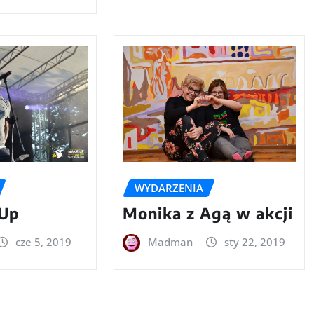
WYDARZENIA
 Up
Monika z Agą w akcji
cze 5, 2019
Madman
sty 22, 2019