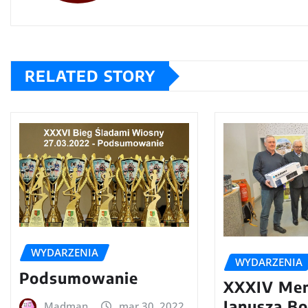
RELATED STORY
WYDARZENIA
WYDARZENIA
Podsumowanie
XXXIV Mem
Janusza B
Madman
mar 30, 2022