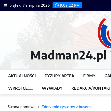
Przejdź
piątek, 7 sierpnia 2026
9:09:24 PM
do
treści
Madman24.pl W
AKTUALNOŚCI
DYŻURY APTEK
FIRMY
GA
WKRÓTCE…..
WYWIADY
REDAKCJA/KONTAK
Strona domowa
Zderzenie cysterny z busem…