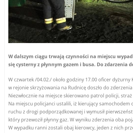
W dalszym ciągu trwają czynności na miejscu wypad
się cysterny z płynnym gazem i busa. Do zdarzenia 
W czwartek /04.02./ około godziny 17.00 oficer dyżurny
w rejonie skrzyżowania na Rudnicę doszło do zderzenia 
Niezwłocznie na miejsce skierowano patrol policji, stra
Na miejscu policjanci ustalili, iż kierujący samochode
ruchu z drogi podporządkowanej i wymusił pierwszeńst
który przewoził płynny gaz. W wyniku zderzenia oba poja
W wypadku ranni zostali obaj kierowcy, jeden z nich prze