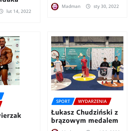
Madman
sty 30, 2022
lut 14, 2022
SPORT
WYDARZENIA
Łukasz Chudziński z
ierzak
brązowym medalem