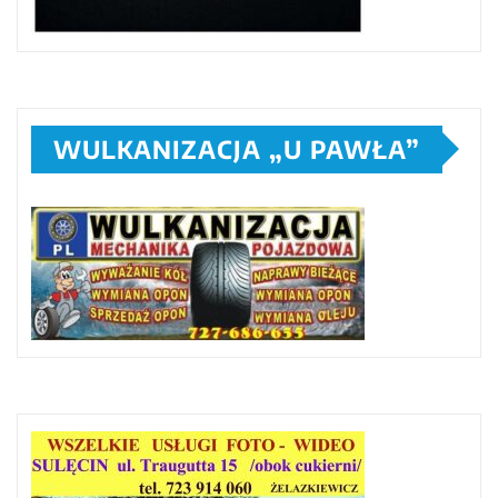
WULKANIZACJA „U PAWŁA”