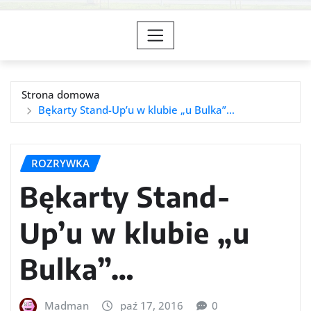
Strona domowa
Bękarty Stand-Up’u w klubie „u Bulka”…
ROZRYWKA
Bękarty Stand-
Up’u w klubie „u
Bulka”…
Madman
paź 17, 2016
0