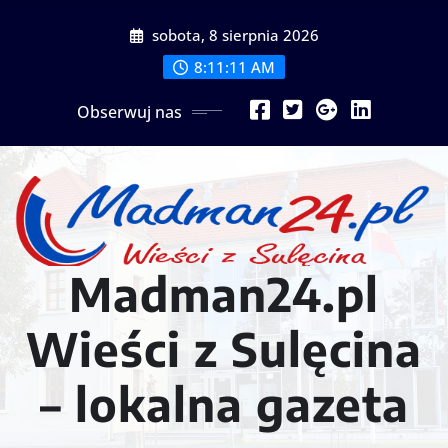
Przejdź
sobota, 8 sierpnia 2026
do
treści
8:11:13 AM
Obserwuj nas
Madman24.pl
Wieści z Sulęcina
– lokalna gazeta