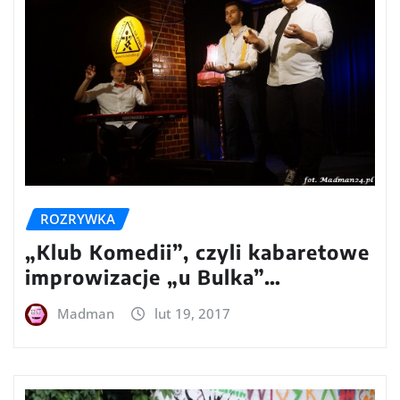
ROZRYWKA
„Klub Komedii”, czyli kabaretowe
improwizacje „u Bulka”…
Madman
lut 19, 2017