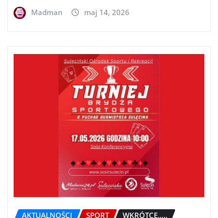
Madman
maj 14, 2026
AKTUALNOŚCI
SPORT
WKRÓTCE.....