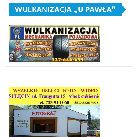
WULKANIZACJA „U PAWŁA”