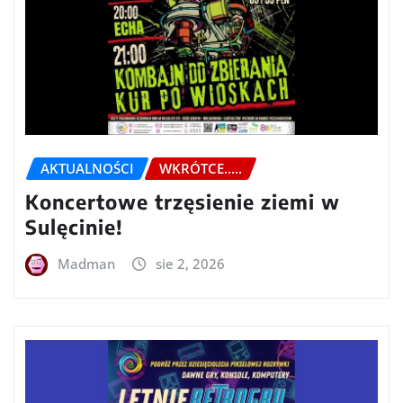
AKTUALNOŚCI
WKRÓTCE.....
Koncertowe trzęsienie ziemi w
Sulęcinie!
Madman
sie 2, 2026