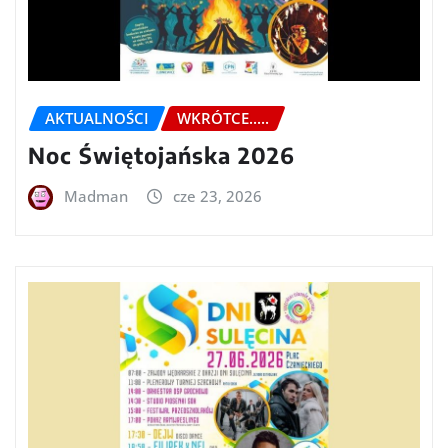
AKTUALNOŚCI
WKRÓTCE.....
Noc Świętojańska 2026
Madman
cze 23, 2026