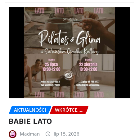
AKTUALNOŚCI
WKRÓTCE.....
BABIE LATO
Madman
lip 15, 2026