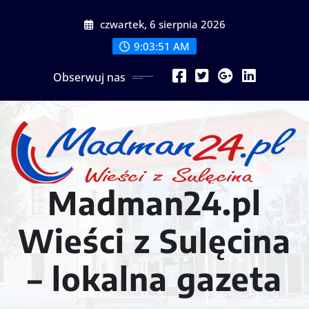
Przejdź
czwartek, 6 sierpnia 2026
do
treści
9:03:53 AM
Obserwuj nas
Madman24.pl
Wieści z Sulęcina
– lokalna gazeta