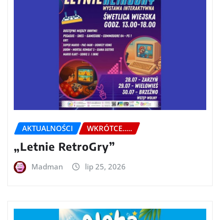
AKTUALNOŚCI
WKRÓTCE.....
„Letnie RetroGry”
Madman
lip 25, 2026