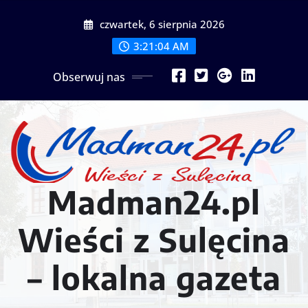
Przejdź
czwartek, 6 sierpnia 2026
do
treści
3:21:06 AM
Obserwuj nas
Madman24.pl
Wieści z Sulęcina
– lokalna gazeta