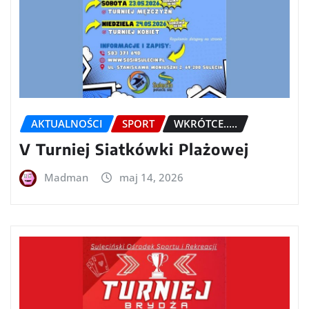
AKTUALNOŚCI
SPORT
WKRÓTCE.....
V Turniej Siatkówki Plażowej
Madman
maj 14, 2026