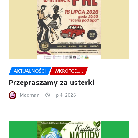
AKTUALNOŚCI
WKRÓTCE.....
Przepraszamy za usterki
Madman
lip 4, 2026