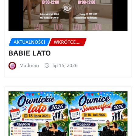
AKTUALNOŚCI
WKRÓTCE.....
BABIE LATO
Madman
lip 15, 2026