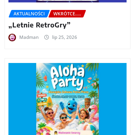
AKTUALNOŚCI
WKRÓTCE.....
„Letnie RetroGry”
Madman
lip 25, 2026