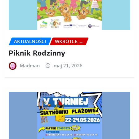
AKTUALNOŚCI
WKRÓTCE.....
Piknik Rodzinny
Madman
maj 21, 2026