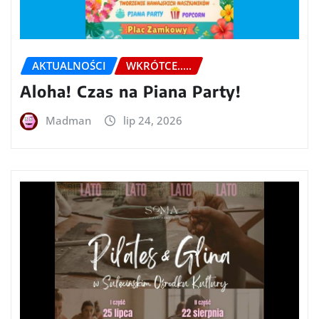
AKTUALNOŚCI
WKRÓTCE.....
Aloha! Czas na Piana Party!
Madman
lip 24, 2026