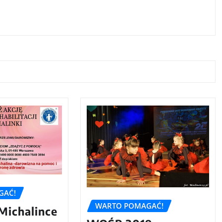
GAĆ!
WARTO POMAGAĆ!
ichalince