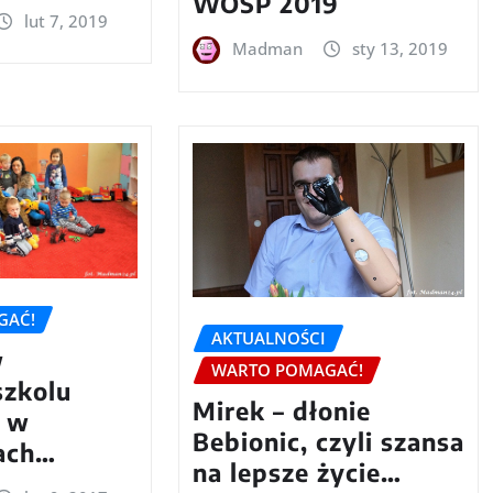
WOŚP 2019
lut 7, 2019
Madman
sty 13, 2019
GAĆ!
AKTUALNOŚCI
w
WARTO POMAGAĆ!
szkolu
Mirek – dłonie
o w
Bebionic, czyli szansa
ach…
na lepsze życie…