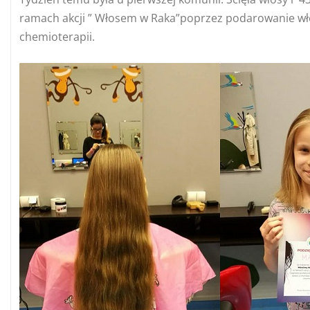
ramach akcji ” Włosem w Raka”poprzez podarowanie wł
chemioterapii.