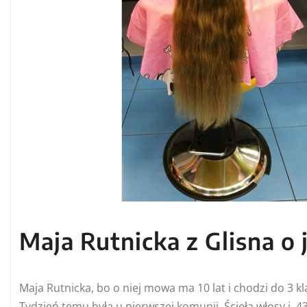
Maja Rutnicka z Glisna o 
Maja Rutnicka, bo o niej mowa ma 10 lat i chodzi do 3
Tydzień temu była u pierwszej komunii. Ścięła włosy 