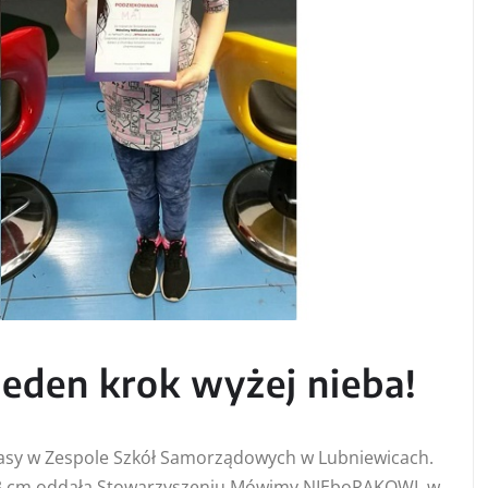
jeden krok wyżej nieba!
 klasy w Zespole Szkół Samorządowych w Lubniewicach.
i 43 cm oddała Stowarzyszeniu Mówimy NIEboRAKOWI, w