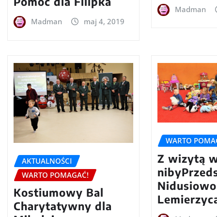
Pomoc dla Filipka
Madman
Madman
maj 4, 2019
WARTO POMA
Z wizytą 
AKTUALNOŚCI
nibyPrzed
WARTO POMAGAĆ!
Nidusiow
Kostiumowy Bal
Lemierzyc
Charytatywny dla