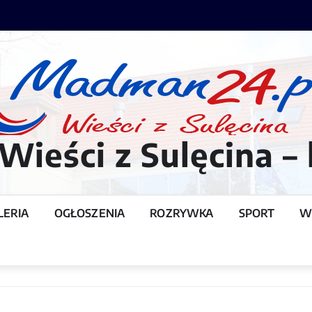
ieści z Sulęcina – 
LERIA
OGŁOSZENIA
ROZRYWKA
SPORT
W
T