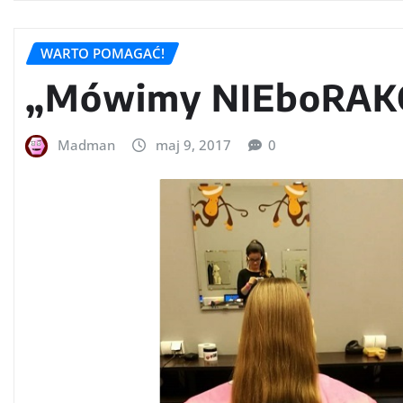
WARTO POMAGAĆ!
„Mówimy NIEboRA
Madman
maj 9, 2017
0