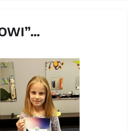
KOWI”…