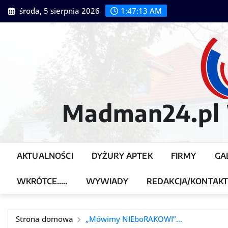
Przejdź
środa, 5 sierpnia 2026
1:47:15 AM
do
treści
Madman24.pl W
AKTUALNOŚCI
DYŻURY APTEK
FIRMY
GA
WKRÓTCE…..
WYWIADY
REDAKCJA/KONTAK
Strona domowa
„Mówimy NIEboRAKOWI”…