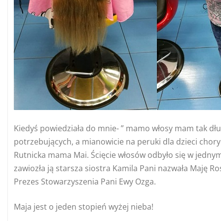
Kiedyś powiedziała do mnie- ” mamo włosy mam tak dług
potrzebujących, a mianowicie na peruki dla dzieci chory
Rutnicka mama Mai. Ścięcie włosów odbyło się w jednym
zawiozła ją starsza siostra Kamila Pani nazwała Maję 
Prezes Stowarzyszenia Pani Ewy Ozga.
Maja jest o jeden stopień wyżej nieba!